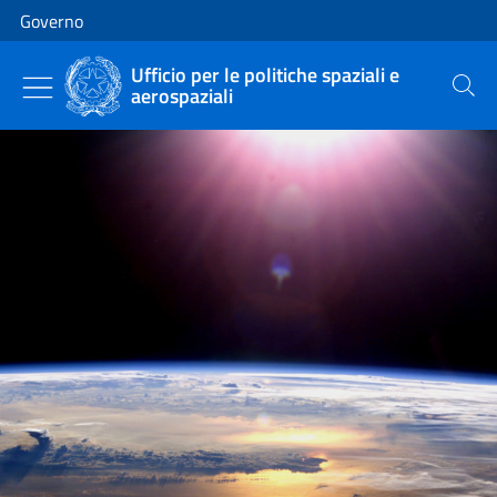
Vai al contenuto
Vai alla navigazione del sito
Governo
Ufficio per le politiche spaziali e
aerospaziali
Cerca
Primo piano