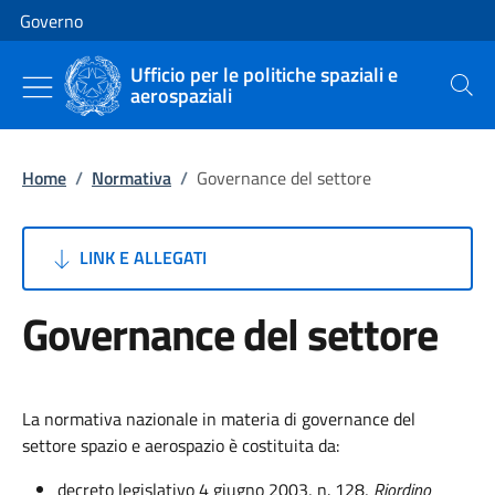
Vai al contenuto
Vai alla navigazione del sito
Governo
Ufficio per le politiche spaziali e
aerospaziali
Cerca
Home
/
Normativa
/
Governance del settore
LINK E ALLEGATI
Governance del settore
La normativa nazionale in materia di governance del
settore spazio e aerospazio è costituita da:
decreto legislativo 4 giugno 2003, n. 128,
Riordino