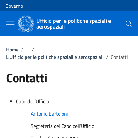
Vai al contenuto
Vai alla navigazione del sito
Governo
Ufficio per le politiche spaziali e
aerospaziali
Cerca
Home
/
...
/
L'Ufficio per le politiche spaziali e aerospaziali
/
Contatti
Contatti
Capo dell’Ufficio
Antonio Bartoloni
Segreteria del Capo dell’Ufficio